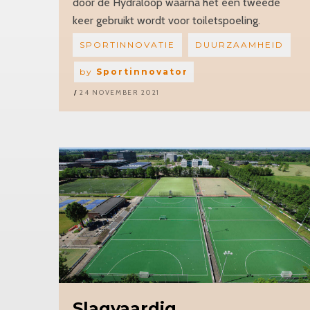
door de Hydraloop waarna het een tweede
keer gebruikt wordt voor toiletspoeling.
SPORTINNOVATIE
DUURZAAMHEID
by
Sportinnovator
24 NOVEMBER 2021
Slagvaardig