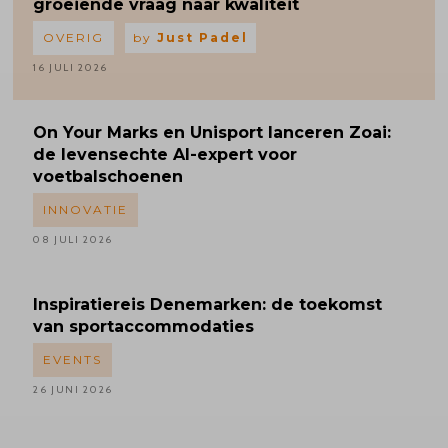
groeiende vraag naar kwaliteit
OVERIG
by
Just Padel
16 JULI 2026
On Your Marks en Unisport lanceren Zoai:
de levensechte AI-expert voor
voetbalschoenen
INNOVATIE
08 JULI 2026
Inspiratiereis
Denemarken: de toekomst
van sportaccommodaties
EVENTS
26 JUNI 2026