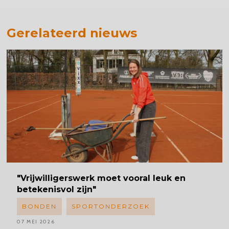
Gerelateerd nieuws
"Vrijwilligerswerk
moet vooral leuk en
betekenisvol zijn"
BONDEN
SPORTONDERZOEK
07 MEI 2026