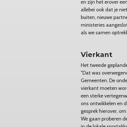
en zijn het erover e
allebei ook dat je n
buiten, nieuwe partn
ministeries aangeslot
als we samen optrekk
Vierkant
Het tweede geplande 
"Dat was overwegend
Gemeenten. De onder
vierkant moeten wor
een sterke vertegenw
ons ontwikkelen en d
gesprek hierover, om
We gaan proberen de 
in de lokale sportak