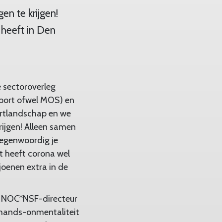
n te krijgen!
 heeft in Den
e sectoroverleg
Sport ofwel MOS) en
ortlandschap en we
ijgen! Alleen samen
tegenwoordig je
at heeft corona wel
joenen extra in de
ga, NOC*NSF-directeur
e hands-onmentaliteit