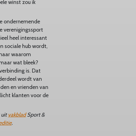
ele winst zou ik
n de ondernemende
e verenigingssport
eel heel interessant
en sociale hub wordt,
n naar waarom
 maar wat bleek?
erbinding is. Dat
nderdeel wordt van
enden en vrienden van
licht klanten voor de
 uit
vakblad
Sport &
editie
.