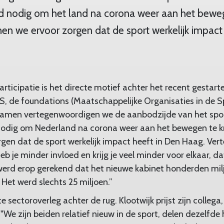
d nodig om het land na corona weer aan het bewege
en we ervoor zorgen dat de sport werkelijk impact
articipatie is het directe motief achter het recent gestart
, de foundations (Maatschappelijke Organisaties in de 
“Samen vertegenwoordigen we de aanbodzijde van het sp
nodig om Nederland na corona weer aan het bewegen te kr
gen dat de sport werkelijk impact heeft in Den Haag. Ver
b je minder invloed en krijg je veel minder voor elkaar, d
werd erop gerekend dat het nieuwe kabinet honderden mil
 Het werd slechts 25 miljoen.”
te sectoroverleg achter de rug. Klootwijk prijst zijn colle
. "We zijn beiden relatief nieuw in de sport, delen dezelfd