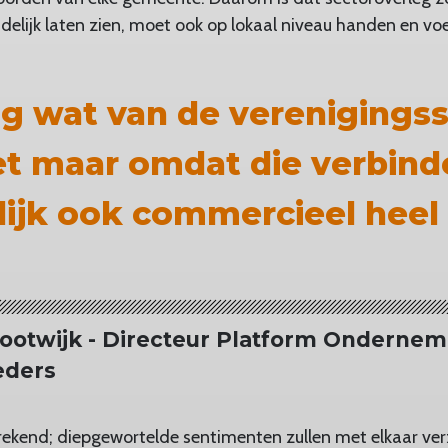
elijk laten zien, moet ook op lokaal niveau handen en voet
og wat van de
verenigings
het maar omdat die verbin
elijk ook commercieel heel
lootwijk - Directeur Platform Onderne
eders
prekend; diepgewortelde sentimenten zullen met elkaar v