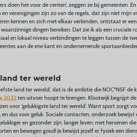
rs doen het voor de centen’, zeggen ze bij gemeenten. E
n verenigingen zijn zo van de regels, dat zijn niet mijn v
leren kennen en zich met elkaar verbinden, ontstaat er ee
aanzinnige dingen bereiken. Dat zie ik als een cruciale 
ciaal en lokaal niveau verbindingen te leggen tussen de t
eentes aan de ene kant en ondernemende sportaanbiede
land ter wereld
iefste land ter wereld’, dat is de ambitie die NOC*NSF de 
a 2032
ten uitvoer hoopt te brengen. Klootwijk begrijpt de 
iezen voor ‘gelukkigste land ter wereld’. Want sport zorgt 
 en dus voor geluk. Sociale contacten, onderzoek bewijst d
ukkiger en gezonder zijn, langer leven, met hersenen die
orten en bewegen goud! Je bewijst jezelf er fysiek een die