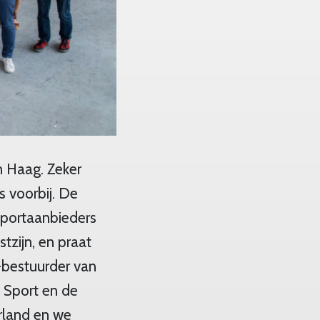
n Haag. Zeker
s voorbij. De
portaanbieders
tzijn, en praat
r-bestuurder van
 Sport en de
rland en we