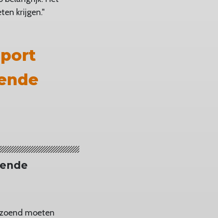
en krijgen."
sport
dende
mende
erzoend moeten