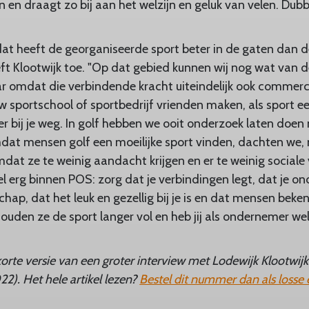
en draagt zo bij aan het welzijn en geluk van velen. Dubb
 dat heeft de georganiseerde sport beter in de gaten da
ft Klootwijk toe. "Op dat gebied kunnen wij nog wat van d
ar omdat die verbindende kracht uiteindelijk ook commerci
jouw sportschool of sportbedrijf vrienden maken, als sport e
r bij je weg. In golf hebben we ooit onderzoek laten doe
at mensen golf een moeilijke sport vinden, dachten we,
t ze te weinig aandacht krijgen en er te weinig sociale v
 erg binnen POS: zorg dat je verbindingen legt, dat je o
hap, dat het leuk en gezellig bij je is en dat mensen bek
ouden ze de sport langer vol en heb jij als ondernemer wel
ekorte versie van een groter interview met Lodewijk Klootwijk
22). Het hele artikel lezen?
Bestel dit nummer dan als losse 