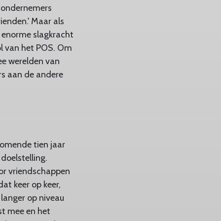
n ondernemers
rienden.' Maar als
n enorme slagkracht
rol van het POS. Om
wee werelden van
rs aan de andere
komende tien jaar
doelstelling.
voor vriendschappen
at keer op keer,
 langer op niveau
nst mee en het