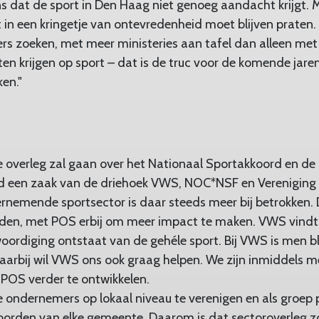
ens dat de sport in Den Haag niet genoeg aandacht krijgt.
iet in een kringetje van ontevredenheid moet blijven prate
ers zoeken, met meer ministeries aan tafel dan alleen me
en krijgen op sport – dat is de truc voor de komende jaren.
en."
overleg zal gaan over het Nationaal Sportakkoord en de l
 een zaak van de driehoek VWS, NOC*NSF en Vereniging 
nemende sportsector is daar steeds meer bij betrokken. 
den, met POS erbij om meer impact te maken. VWS vindt h
oordiging ontstaat van de gehéle sport. Bij VWS is men bl
aarbij wil VWS ons ook graag helpen. We zijn inmiddels me
 POS verder te ontwikkelen.
ondernemers op lokaal niveau te verenigen en als groep pa
koorden van elke gemeente. Daarom is dat sectoroverleg zo