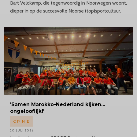
Bart Veldkamp, die tegenwoordig in Noorwegen woont,
dieper in op de succesvolle Noorse (top)sportcultuur.
'Samen
Marokko-Nederland
kijken…
ongelooflijk!'
OPINIE
20 JULI 2026