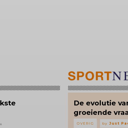
kste
De evolutie v
groeiende vraa
OVERIG
by
Just Pa
26