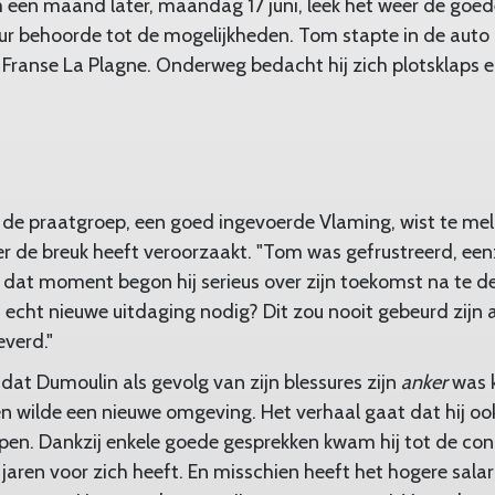
m een maand later, maandag 17 juni, leek het weer de goed
r behoorde tot de mogelijkheden. Tom stapte in de auto
 Franse La Plagne. Onderweg bedacht hij zich plotsklaps e
de praatgroep, een goed ingevoerde Vlaming, wist te mel
ker de breuk heeft veroorzaakt. "Tom was gefrustreerd, een
 dat moment begon hij serieus over zijn toekomst na te den
echt nieuwe uitdaging nodig? Dit zou nooit gebeurd zijn al
everd."
 dat Dumoulin als gevolg van zijn blessures zijn
anker
was k
n wilde een nieuwe omgeving. Het verhaal gaat dat hij o
en. Dankzij enkele goede gesprekken kwam hij tot de conc
e jaren voor zich heeft. En misschien heeft het hogere sal