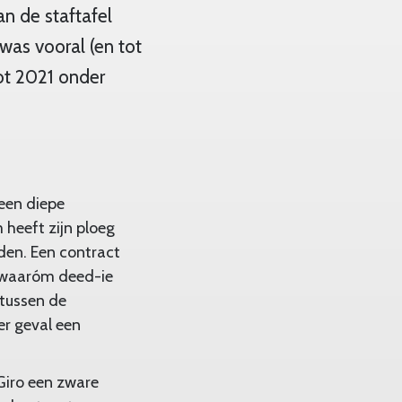
n de staftafel
as vooral (en tot
tot 2021 onder
 een diepe
m heeft zijn ploeg
den. Een contract
k: waaróm deed-ie
 tussen de
er geval een
 Giro een zware