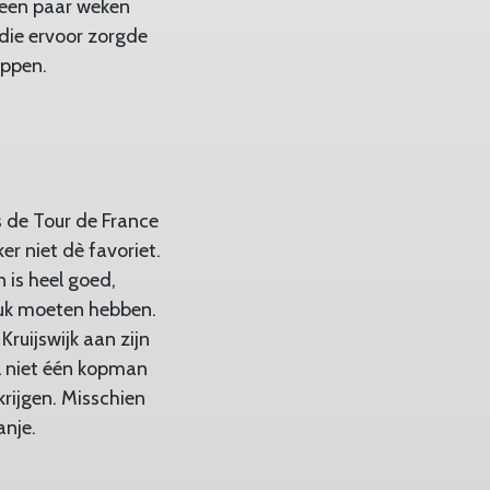
 een paar weken
 die ervoor zorgde
appen.
 de Tour de France
er niet dè favoriet.
 is heel goed,
eluk moeten hebben.
ruijswijk aan zijn
l niet één kopman
rijgen. Misschien
anje.