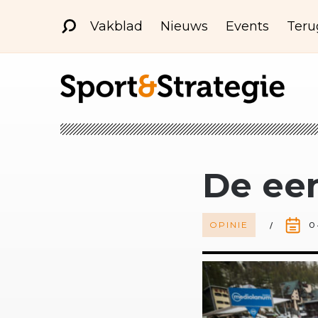
Vakblad
Nieuws
Events
Teru
De ee
OPINIE
0