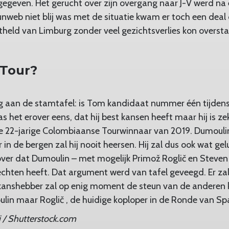
gegeven. Het gerucht over zijn overgang naar J-V werd na
nweb niet blij was met de situatie kwam er toch een deal
theld van Limburg zonder veel gezichtsverlies kon overst
 Tour?
g aan de stamtafel: is Tom kandidaat nummer één tijdens
 het erover eens, dat hij best kansen heeft maar hij is zek
de 22-jarige Colombiaanse Tourwinnaar van 2019. Dumoulin
 in de bergen zal hij nooit heersen. Hij zal dus ook wat g
over dat Dumoulin – met mogelijk Primož Roglič en Steven K
echten heeft. Dat argument werd van tafel geveegd. Er za
kanshebber zal op enig moment de steun van de anderen k
lin maar Roglič , de huidige koploper in de Ronde van Sp
i / Shutterstock.com