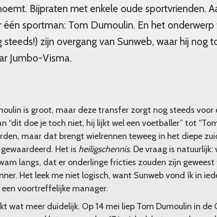
noemt. Bijpraten met enkele oude sportvrienden. Aa
r één sportman: Tom Dumoulin. En het onderwerp w
 steeds!) zijn overgang van Sunweb, waar hij nog 
aar Jumbo-Visma.
oulin is groot, maar deze transfer zorgt nog steeds voor
“dit doe je toch niet, hij lijkt wel een voetballer” tot “To
rden, maar dat brengt wielrennen teweeg in het diepe zui
 gewaardeerd. Het is
heiligschennis
. De vraag is natuurlij
kwam langs, dat er onderlinge fricties zouden zijn geweest
nner. Het leek me niet logisch, want Sunweb vond ík in ied
 een voortreffelijke manager.
aakt wat meer duidelijk. Op 14 mei liep Tom Dumoulin in de