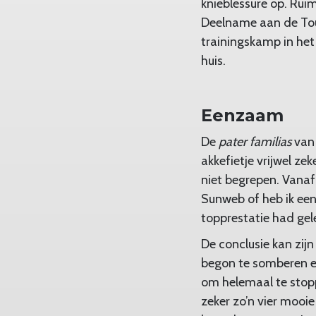
knieblessure op. Rui
Deelname aan de Tou
trainingskamp in het
huis.
Eenzaam
De
pater familias
van 
akkefietje vrijwel ze
niet begrepen. Vanaf
Sunweb of heb ik een 
topprestatie had gel
De conclusie kan zijn
begon te somberen e
om helemaal te stopp
zeker zo’n vier mooi