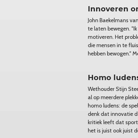
Innoveren o
John Baekelmans van
te laten bewegen. "Ik
motiveren. Het probl
die mensen in te flu
hebben bewogen." Met
Homo luden
Wethouder Stijn Ste
al op meerdere plek
homo ludens: de spel
denk dat innovatie d
kritiek leeft dat spor
het is juist ook juis