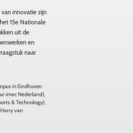
van innovatie zijn
het 15e Nationale
ukken uit de
amenwerken en
vraagstuk naar
ampus in Eindhoven
eur imec Nederland),
ports & Technology),
 Harry van