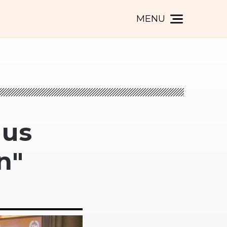
MENU
uus
n"