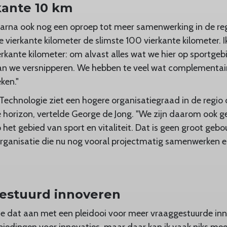
kante 10 km
rna ook nog een oproep tot meer samenwerking in de regi
 vierkante kilometer de slimste 100 vierkante kilometer. I
erkante kilometer: om alvast alles wat we hier op sportgeb
an we versnipperen. We hebben te veel wat complementair
ken."
 Technologie ziet een hogere organisatiegraad in de regio 
e horizon, vertelde George de Jong. "We zijn daarom ook ge
p het gebied van sport en vitaliteit. Dat is geen groot ge
organisatie die nu nog vooral projectmatig samenwerken el
estuurd innoveren
 dat aan met een pleidooi voor meer vraaggestuurde innov