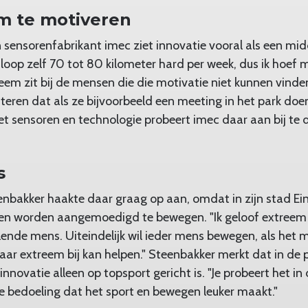
m te motiveren
 sensorenfabrikant imec ziet innovatie vooral als een m
 loop zelf 70 tot 80 kilometer hard per week, dus ik hoef m
eem zit bij de mensen die die motivatie niet kunnen vinde
isteren dat als ze bijvoorbeeld een meeting in het park do
 sensoren en technologie probeert imec daar aan bij te 
s
enbakker haakte daar graag op aan, omdat in zijn stad E
ken worden aangemoedigd te bewegen. "Ik geloof extreem 
ende mens. Uiteindelijk wil ieder mens bewegen, als het ma
aar extreem bij kan helpen." Steenbakker merkt dat in de p
tinnovatie alleen op topsport gericht is. "Je probeert het i
t de bedoeling dat het sport en bewegen leuker maakt."