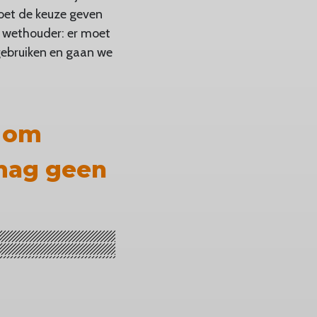
moet de keuze geven
e wethouder: er moet
gebruiken en gaan we
t om
 mag geen