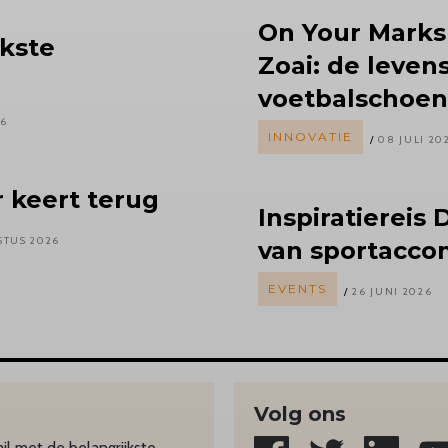
On Your Marks
kste
Zoai: de leven
voetbalschoe
26
INNOVATIE
08 JULI 20
r keert terug
Inspiratiereis
D
STUS 2026
van sportacc
EVENTS
26 JUNI 2026
Volg ons
l met de belangrijkste