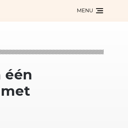
MENU
n één
s met