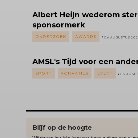
Albert
Heijn wederom ster
sponsormerk
ONDERZOEK
AWARDS
06 AUGUSTUS 20
AMSL's
Tijd voor een ande
SPORT
ACTIVATIES
EVENT
05 AUGU
Blijf op de hoogte
Wij sturen jou één keer per twee weken een e-mai