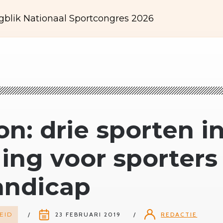
gblik Nationaal Sportcongres 2026
on: drie sporten i
ing voor sporter
andicap
EID
23 FEBRUARI 2019
REDACTIE