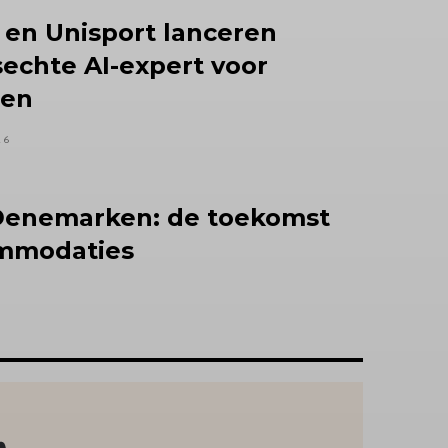
 en Unisport lanceren
sechte AI-expert voor
nen
26
enemarken: de toekomst
ommodaties