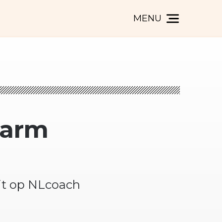
MENU
marm
"
uit op NLcoach