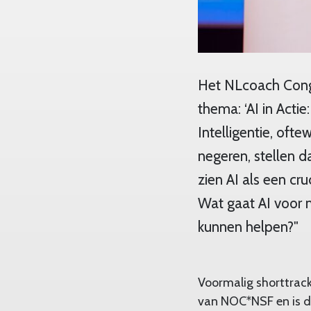
Het NLcoach Congr
thema: ‘AI in Acti
Intelligentie, ofte
negeren, stellen d
zien AI als een cr
Wat gaat AI voor m
kunnen helpen?"
Voormalig shorttrac
van NOC*NSF en is de