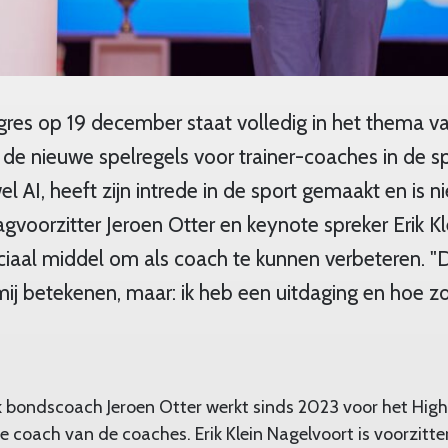
es op 19 december staat volledig in het thema va
e: de nieuwe spelregels voor trainer-coaches in de s
wel AI, heeft zijn intrede in de sport gemaakt en is n
agvoorzitter Jeroen Otter en keynote spreker Erik Kl
uciaal middel om als coach te kunnen verbeteren. "De
ij betekenen, maar: ik heb een uitdaging en hoe zo
k bondscoach Jeroen Otter werkt sinds 2023 voor het Hi
 coach van de coaches. Erik Klein Nagelvoort is voorzitt