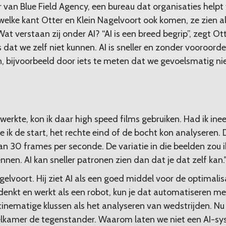
 van Blue Field Agency, een bureau dat organisaties helpt 
welke kant Otter en Klein Nagelvoort ook komen, ze zien a
at verstaan zij onder AI? “AI is een breed begrip”, zegt O
 dat we zelf niet kunnen. AI is sneller en zonder vooroord
n, bijvoorbeeld door iets te meten dat we gevoelsmatig nie
 werkte, kon ik daar high speed films gebruiken. Had ik in
ik de start, het rechte eind of de bocht kon analyseren.
n 30 frames per seconde. De variatie in die beelden zou i
nen. AI kan sneller patronen zien dan dat je dat zelf kan.
elvoort. Hij ziet AI als een goed middel voor de optimalis
 denkt en werkt als een robot, kun je dat automatiseren me
tinematige klussen als het analyseren van wedstrijden. N
elkamer de tegenstander. Waarom laten we niet een AI-s