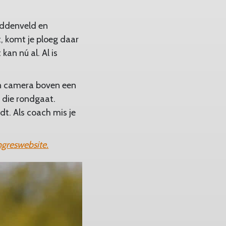
middenveld en
, komt je ploeg daar
kan nú al. Al is
een camera boven een
 die rondgaat.
dt. Als coach mis je
greswebsite.