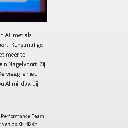
n AI, met als
port.’ Kunstmatige
iet meer te
ein Nagelvoort. Zij
 vraag is niet:
u AI mij daarbij
gh Performance Team
er van de KNHB én