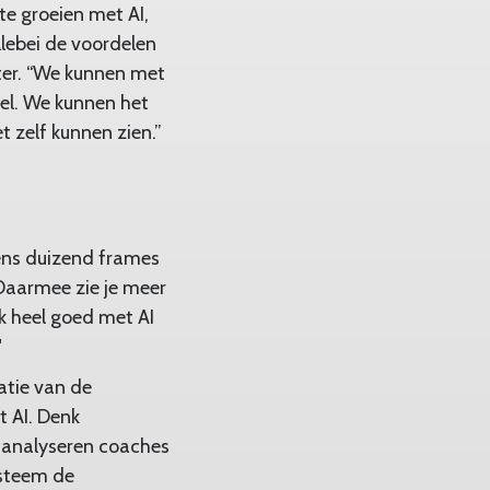
te groeien met AI,
llebei de voordelen
tter. “We kunnen met
eel. We kunnen het
t zelf kunnen zien.”
eens duizend frames
 Daarmee zie je meer
k heel goed met AI
"
atie van de
t AI. Denk
u analyseren coaches
ysteem de