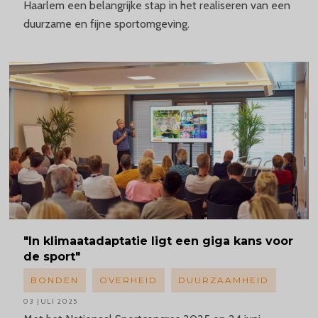
Haarlem een belangrijke stap in het realiseren van een
duurzame en fijne sportomgeving.
"In
klimaatadaptatie
ligt een giga kans voor
de sport"
BONDEN
OVERHEID
DUURZAAMHEID
03 JULI 2025