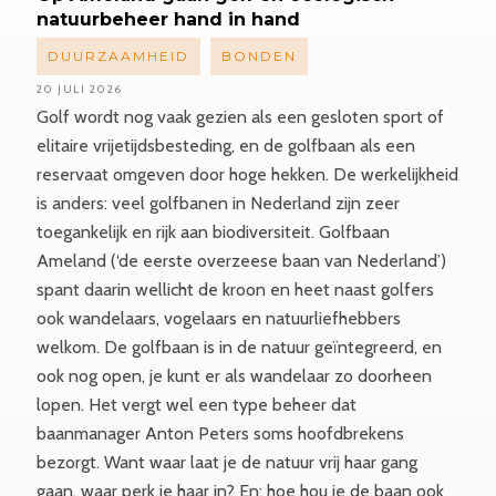
natuurbeheer hand in hand
DUURZAAMHEID
BONDEN
20 JULI 2026
Golf wordt nog vaak gezien als een gesloten sport of
elitaire vrijetijdsbesteding, en de golfbaan als een
reservaat omgeven door hoge hekken. De werkelijkheid
is anders: veel golfbanen in Nederland zijn zeer
toegankelijk en rijk aan biodiversiteit. Golfbaan
Ameland (‘de eerste overzeese baan van Nederland’)
spant daarin wellicht de kroon en heet naast golfers
ook wandelaars, vogelaars en natuurliefhebbers
welkom. De golfbaan is in de natuur geïntegreerd, en
ook nog open, je kunt er als wandelaar zo doorheen
lopen. Het vergt wel een type beheer dat
baanmanager Anton Peters soms hoofdbrekens
bezorgt. Want waar laat je de natuur vrij haar gang
gaan, waar perk je haar in? En: hoe hou je de baan ook