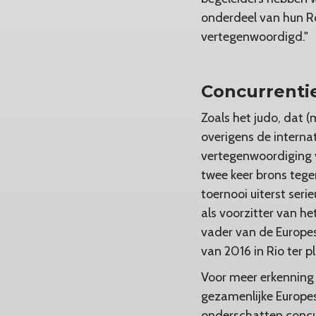
onderdeel van hun Ro
vertegenwoordigd."
Concurrenti
Zoals het judo, dat 
overigens de internat
vertegenwoordiging v
twee keer brons tege
toernooi uiterst seri
als voorzitter van h
vader van de Europe
van 2016 in Rio ter p
Voor meer erkenning 
gezamenlijke Europes
onderschatten concur