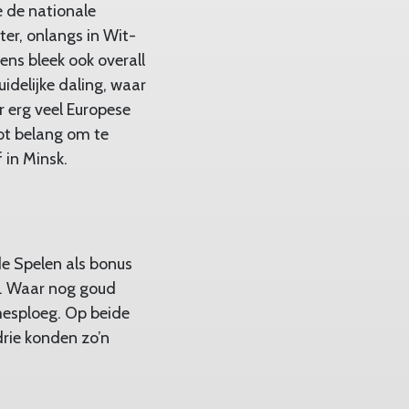
e de nationale
ater, onlangs in Wit-
dens bleek ook overall
delijke daling, waar
r erg veel Europese
ot belang om te
 in Minsk.
de Spelen als bonus
n. Waar nog goud
amesploeg. Op beide
drie konden zo’n