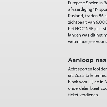
Europese Spelen in B
afvaardiging 119 spor
Rusland, traden 86 sp
zichtbaar: van 6.000
het NOC*NSF juist st
landen was dit het 
weten hoe je ervoor s
Aanloop naa
Acht sporten loofden
uit. Zoals tafeltenn
blonk voor Li Jiao in
onderdelen bleef zod
ticket verdienen.