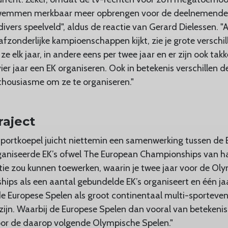
 zwemmen merkbaar meer opbrengen voor de deelnemende
 divers speelveld", aldus de reactie van Gerard Dielessen. "A
afzonderlijke kampioenschappen kijkt, zie je grote verschi
 ze elk jaar, in andere eens per twee jaar en er zijn ook tak
ier jaar een EK organiseren. Ook in betekenis verschillen d
nthousiasme om ze te organiseren."
raject
sportkoepel juicht niettemin een samenwerking tussen de
aniseerde EK’s ofwel The European Championships van har
atie zou kunnen toewerken, waarin je twee jaar voor de Ol
ps als een aantal gebundelde EK’s organiseert en één ja
e Europese Spelen als groot continentaal multi-sporteve
zijn. Waarbij de Europese Spelen dan vooral van betekenis 
voor de daarop volgende Olympische Spelen."