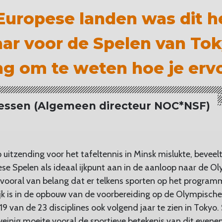
 Europese landen was dit h
ar voor de Spelen van Tok
ng om te weten hoe je ervo
lessen (Algemeen directeur NOC*NSF)
uitzending voor het tafeltennis in Minsk mislukte, beveelt
e Spelen als ideaal ijkpunt aan in de aanloop naar de O
 is vooral van belang dat er telkens sporten op het progra
k is in de opbouw van de voorbereiding op de Olympische
19 van de 23 disciplines ook volgend jaar te zien in Tokyo.
einig moeite vooral de sportieve betekenis van dit evenem