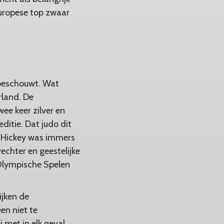
Europese top zwaar
K beschouwt. Wat
rland. De
ee keer zilver en
ditie. Dat judo dit
ck Hickey was immers
echter en geestelijke
Olympische Spelen
ijken de
en niet te
 met in elk geval