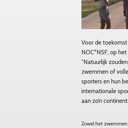
Voor de toekomst 
NOC*NSF, op het 
"Natuurlijk zouden
zwemmen of volley
sporters en hun b
internationale spo
aan zo’n continent
Zowel het zwemmen a