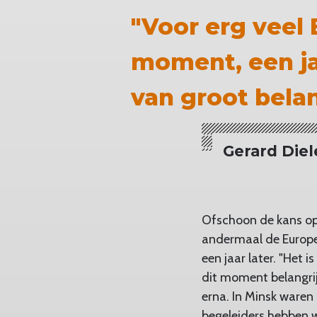
"Voor erg veel
moment, een ja
van groot bela
Gerard Die
Ofschoon de kans op 
andermaal de Europes
een jaar later. "Het
dit moment belangrij
erna. In Minsk waren 
begeleiders hebben w