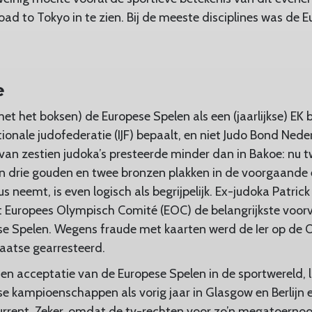
ad to Tokyo in te zien. Bij de meeste disciplines was de 
e
(met het boksen) de Europese Spelen als een (jaarlijkse) E
ionale judofederatie (IJF) bepaalt, en niet Judo Bond Nede
an zestien judoka’s presteerde minder dan in Bakoe: nu tw
n drie gouden en twee bronzen plakken in de voorgaande e
eus neemt, is even logisch als begrijpelijk. Ex-judoka Patri
et Europees Olympisch Comité (EOC) de belangrijkste voorv
se Spelen. Wegens fraude met kaarten werd de Ier op de 
laatse gearresteerd.
en acceptatie van de Europese Spelen in de sportwereld, l
e kampioenschappen als vorig jaar in Glasgow en Berlijn e
rent. Zeker, omdat de tv-rechten voor zo’n megatoernooi