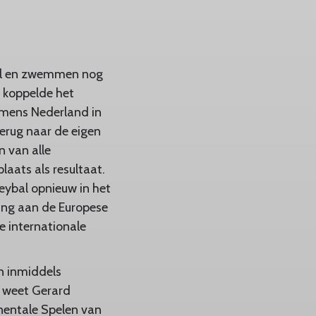
bal en zwemmen nog
 koppelde het
amens Nederland in
erug naar de eigen
 van alle
aats als resultaat.
leybal opnieuw in het
ing aan de Europese
e internationale
en inmiddels
, weet Gerard
inentale Spelen van