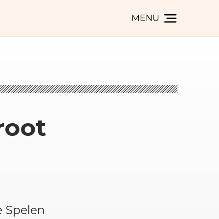
MENU
root
e Spelen