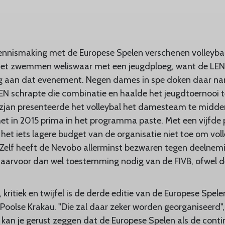
 kennismaking met de Europese Spelen verschenen volley
Het zwemmen weliswaar met een jeugdploeg, want de LEN
 nog aan dat evenement. Negen dames in spe doken daar n
EN schrapte die combinatie en haalde het jeugdtoernooi t
dzjan presenteerde het volleybal het damesteam te midden
t in 2015 prima in het programma paste. Met een vijfde pl
jk het iets lagere budget van de organisatie niet toe om vol
 Zelf heeft de Nevobo allerminst bezwaren tegen deelnem
daarvoor dan wel toestemming nodig van de FIVB, ofwel d
 kritiek en twijfel is de derde editie van de Europese Spel
oolse Krakau. "Die zal daar zeker worden georganiseerd"
 kan je gerust zeggen dat de Europese Spelen als de cont