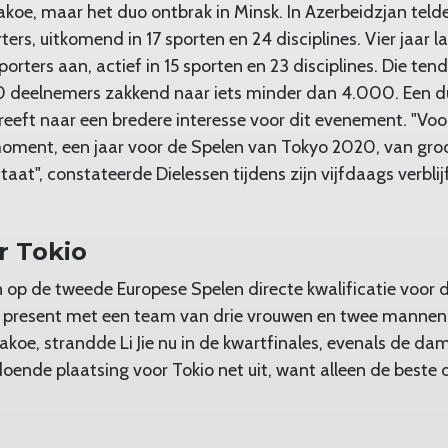
akoe, maar het duo ontbrak in Minsk. In Azerbeidzjan teld
ters, uitkomend in 17 sporten en 24 disciplines. Vier jaar l
orters aan, actief in 15 sporten en 23 disciplines. Die ten
 deelnemers zakkend naar iets minder dan 4.000. Een dui
reeft naar een bredere interesse voor dit evenement. "Voo
moment, een jaar voor de Spelen van Tokyo 2020, van gro
taat", constateerde Dielessen tijdens zijn vijfdaags verblijf
r Tokio
 op de tweede Europese Spelen directe kwalificatie voor 
is, present met een team van drie vrouwen en twee manne
 Bakoe, strandde Li Jie nu in de kwartfinales, evenals de d
oende plaatsing voor Tokio net uit, want alleen de beste 