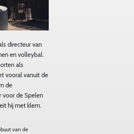
ls directeur van
en en volleybal.
orten als
t vooral vanuit de
om de
ar voor de Spelen
it hij met klem.
ebuut van de