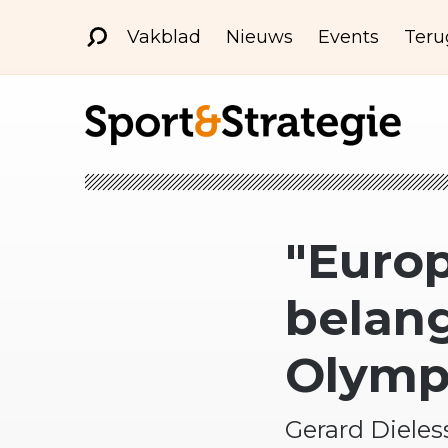
Vakblad
Nieuws
Events
Teru
"Euro
belang
Olymp
Gerard Diele