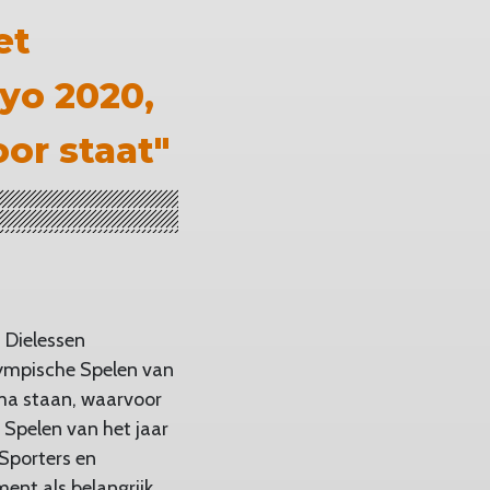
et
yo 2020,
or staat"
 Dielessen
lympische Spelen van
mma staan, waarvoor
 Spelen van het jaar
 Sporters en
ent als belangrijk