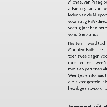
Michael van Praag be
adviesorgaan van he
leden van de NLsportr
voormalig PSV-direct
veertig jaar had bet
vond Gerbrands.
Niettemin werd toch
Marjolein Bolhuis-Eij
toen twee dagen voor
moesten met twee ‘co
met tien personen vi
Wientjes en Bolhuis 
die is vastgesteld, al
heb ik geantwoord. D
Iemand uit d