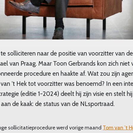
te solliciteren naar de positie van voorzitter van d
ael van Praag. Maar Toon Gerbrands kon zich niet
neerde procedure en haakte af. Wat zou zijn age
m van ’t Hek tot voorzitter was benoemd? In een in
tegie (editie 1-2024) deelt hij zijn visie en stelt hij
t aan de kaak: de status van de NLsportraad.
nge sollicitatieprocedure werd vorige maand
Tom van ’t H