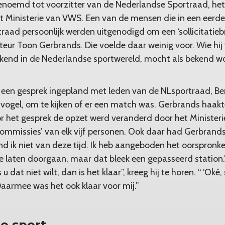
noemd tot voorzitter van de Nederlandse Sportraad, het 
t Ministerie van VWS. Een van de mensen die in een eerd
aad persoonlijk werden uitgenodigd om een ‘sollicitatiebr
eur Toon Gerbrands. Die voelde daar weinig voor. Wie hij 
ekend in de Nederlandse sportwereld, mocht als bekend w
 een gesprek ingepland met leden van de NLsportraad, Be
svogel, om te kijken of er een match was. Gerbrands haakte 
 het gesprek de opzet werd veranderd door het Ministeri
mmissies’ van elk vijf personen. Ook daar had Gerbrands 
nd ik niet van deze tijd. Ik heb aangeboden het oorspronke
te laten doorgaan, maar dat bleek een gepasseerd station.”
s u dat niet wilt, dan is het klaar”, kreeg hij te horen. “ ‘Ok
aarmee was het ook klaar voor mij.”
e sport