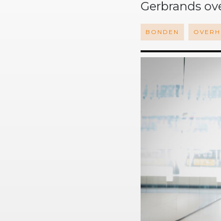
Gerbrands ov
BONDEN
OVERH