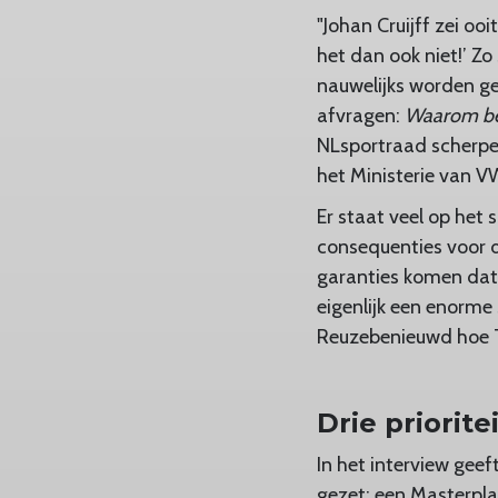
"Johan Cruijff zei ooi
het dan ook niet!’ Zo
nauwelijks worden ge
afvragen:
Waarom bes
NLsportraad scherpe
het Ministerie van V
Er staat veel op het
consequenties voor 
garanties komen dat 
eigenlijk een enorme 
Reuzebenieuwd hoe To
Drie priorite
In het interview gee
gezet: een Masterpla