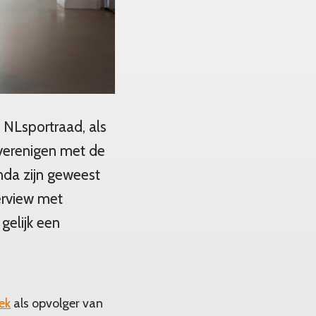
e NLsportraad, als
 verenigen met de
nda zijn geweest
terview met
 gelijk een
ek
als opvolger van