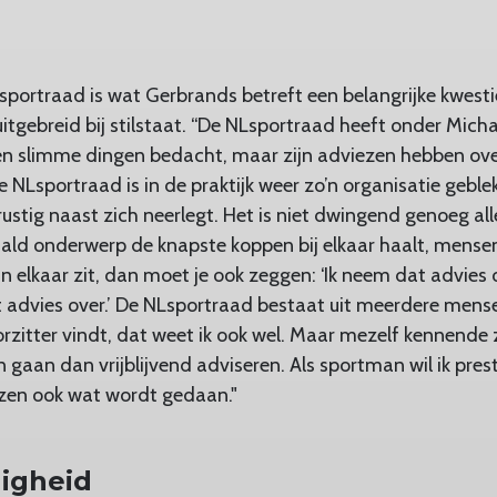
portraad is wat Gerbrands betreft een belangrijke kwestie
uitgebreid bij stilstaat. “De NLsportraad heeft onder Mich
 en slimme dingen bedacht, maar zijn adviezen hebben ov
e NLsportraad is in de praktijk weer zo’n organisatie geb
rustig naast zich neerlegt. Het is niet dwingend genoeg all
ald onderwerp de knapste koppen bij elkaar haalt, mense
n elkaar zit, dan moet je ook zeggen: ‘Ik neem dat advies o
t advies over.’ De NLsportraad bestaat uit meerdere mense
zitter vindt, dat weet ik ook wel. Maar mezelf kennende z
n gaan dan vrijblijvend adviseren. Als sportman wil ik preste
ezen ook wat wordt gedaan."
igheid