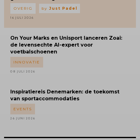
OVERIG
by
Just Padel
16 JULI 2026
On Your Marks en Unisport lanceren Zoai:
de levensechte AI-expert voor
voetbalschoenen
INNOVATIE
08 JULI 2026
Inspiratiereis
Denemarken: de toekomst
van sportaccommodaties
EVENTS
26 JUNI 2026