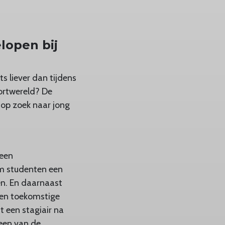
lopen bij
ets liever dan tijdens
portwereld? De
op zoek naar jong
 een
m studenten een
en. En daarnaast
een toekomstige
t een stagiair na
j een van de