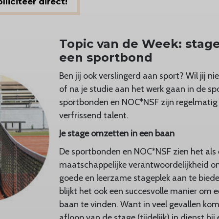
liciteer direct!
Topic van de Week: stage
een sportbond
Ben jij ook verslingerd aan sport? Wil jij ni
of na je studie aan het werk gaan in de s
sportbonden en NOC*NSF zijn regelmatig 
verfrissend talent.
Je stage omzetten in een baan
De sportbonden en NOC*NSF zien het als
maatschappelijke verantwoordelijkheid o
goede en leerzame stageplek aan te bied
blijkt het ook een succesvolle manier om 
baan te vinden. Want in veel gevallen kom
afloop van de stage (tijdelijk) in dienst bi