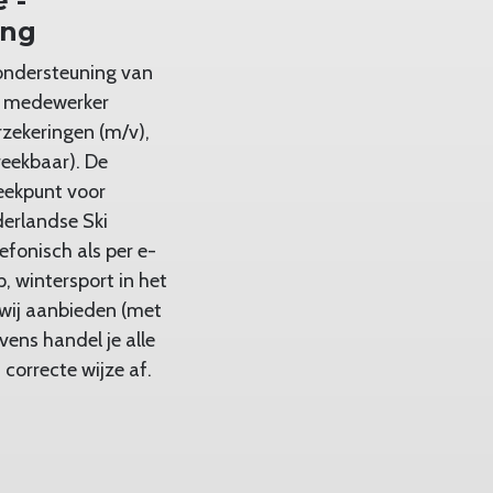
 -
ing
 ondersteuning van
en medewerker
rzekeringen (m/v),
reekbaar). De
reekpunt voor
erlandse Ski
lefonisch als per e-
, wintersport in het
wij aanbieden (met
ens handel je alle
correcte wijze af.