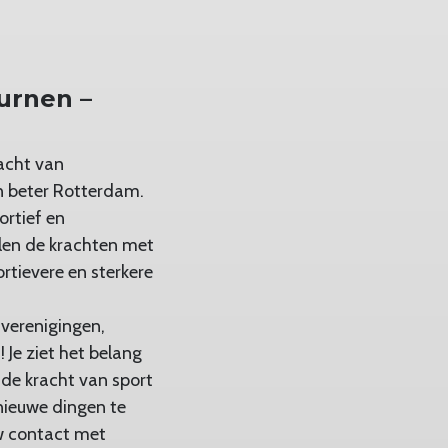
urnen –
acht van
n beter Rotterdam.
ortief en
len de krachten met
rtievere en sterkere
tverenigingen,
 Je ziet het belang
 de kracht van sport
nieuwe dingen te
uw contact met