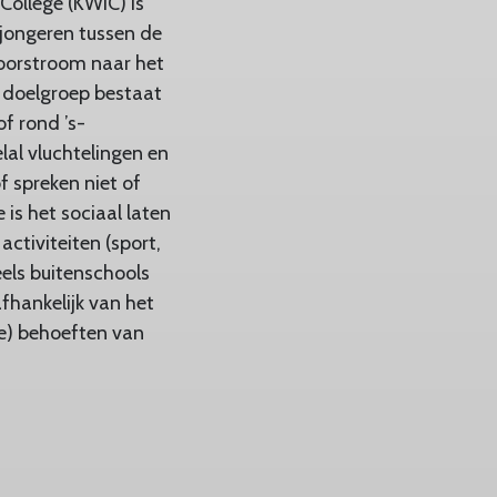
 College (KWIC) is
jongeren tussen de
 doorstroom naar het
e doelgroep bestaat
of rond ’s-
al vluchtelingen en
f spreken niet of
 is het sociaal laten
activiteiten (sport,
eels buitenschools
hankelijk van het
e) behoeften van