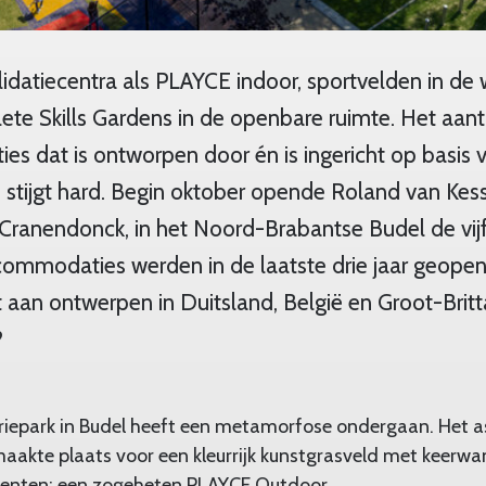
idatiecentra als PLAYCE indoor, sportvelden in de 
te Skills Gardens in de openbare ruimte. Het aant
 dat is ontworpen door én is ingericht op basis v
) stijgt hard. Begin oktober opende Roland van Kes
ranendonck, in het Noord-Brabantse Budel de vijft
ccommodaties werden in de laatste drie jaar geope
 aan ontwerpen in Duitsland, België en Groot-Brit
?
driepark in Budel heeft een metamorfose ondergaan. Het 
maakte plaats voor een kleurrijk kunstgrasveld met keerw
enten: een zogeheten PLAYCE Outdoor.