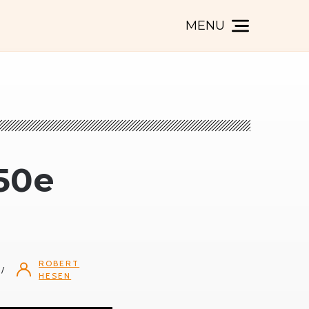
MENU
 50e
ROBERT
HESEN