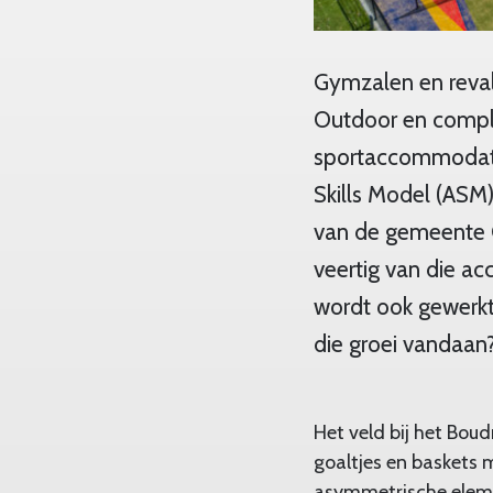
Gymzalen en reval
Outdoor en comple
sportaccommodaties
Skills Model (ASM
van de gemeente C
veertig van die a
wordt ook gewerkt
die groei vandaan
Het veld bij het Bou
goaltjes en baskets 
asymmetrische elem