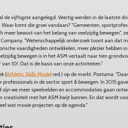
al de vijftigste aangelegd. Veertig werden in de laatste dri
i. Waar komt die groei vandaan? "Gemeenten, sportprofes
ch meer bewust van het belang van veelzijdig bewegen", z
ls Company. "Wetenschappelijk onderzoek toont aan dat me
rische vaardigheden ontwikkelen, meer plezier hebben i
eelzijdig bewegen is in het ASM vertaalt naar tien grond
 van 10!. Dat is de basis van onze activiteiten."
k (
Athletic Skills Model
red.) op de markt. Postuma: "Daa
r professionals in de sector sport & bewegen. In 2015 gav
d zijn we meer speelvelden en accommodaties gaan ontwe
 creativiteit met het ASM kwijt kunnen. En dat wordt voor
eel wat mooie projecten op de agenda."
ties