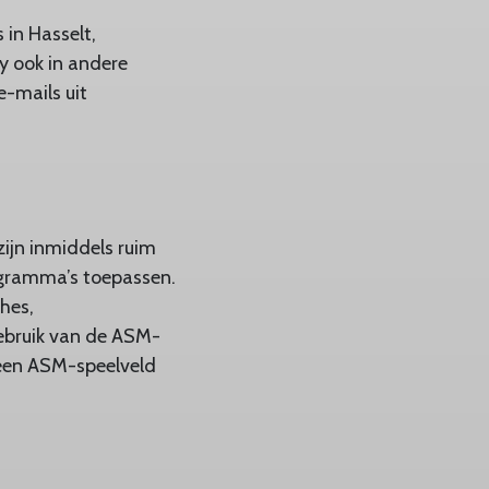
in Hasselt,
y ook in andere
-mails uit
zijn inmiddels ruim
ogramma’s toepassen.
hes,
gebruik van de ASM-
 een ASM-speelveld