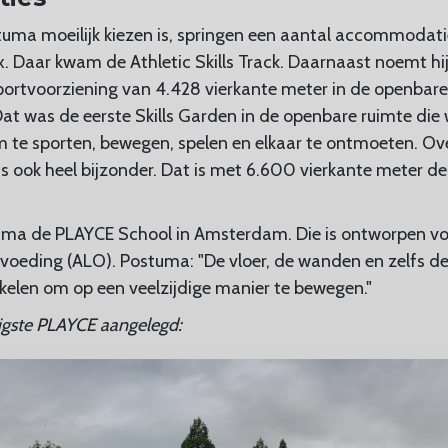
uma moeilijk kiezen is, springen een aantal accommodatie
jax. Daar kwam de Athletic Skills Track. Daarnaast noemt hij
ortvoorziening van 4.428 vierkante meter in de openbare r
at was de eerste Skills Garden in de openbare ruimte die
te sporten, bewegen, spelen en elkaar te ontmoeten. Over
 ook heel bijzonder. Dat is met 6.600 vierkante meter de
uma de PLAYCE School in Amsterdam. Die is ontworpen v
voeding (ALO). Postuma: "De vloer, de wanden en zelfs de
kelen om op een veelzijdige manier te bewegen."
tigste PLAYCE aangelegd: