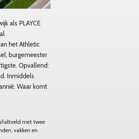
wijk als PLAYCE
al
an het Athletic
sel, burgemeester
igste. Opvallend:
nd. Inmiddels
tannië. Waar komt
asfaltveld met twee
anden, vakken en