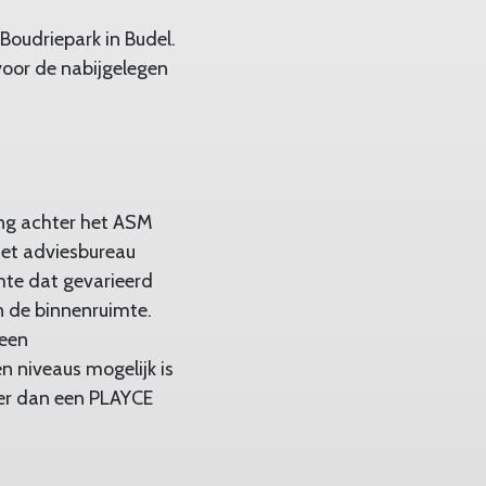
Boudriepark in Budel.
voor de nabijgelegen
ing achter het ASM
met adviesbureau
mte dat gevarieerd
n de binnenruimte.
 een
en niveaus mogelijk is
ter dan een PLAYCE