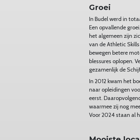
Groei
In Budel werd in tota
Een opvallende groe
het algemeen zijn zi
van de Athletic Skil
bewegen betere moto
blessures oplopen. V
gezamenlijk de Schijf
In 2012 kwam het boe
naar opleidingen voo
eerst. Daaropvolgen
waarmee zij nog meer
Voor 2024 staan al h
Mooiste loca