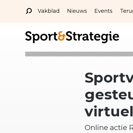
Vakblad
Nieuws
Events
Teru
Sport
gesteu
virtue
Online actie 