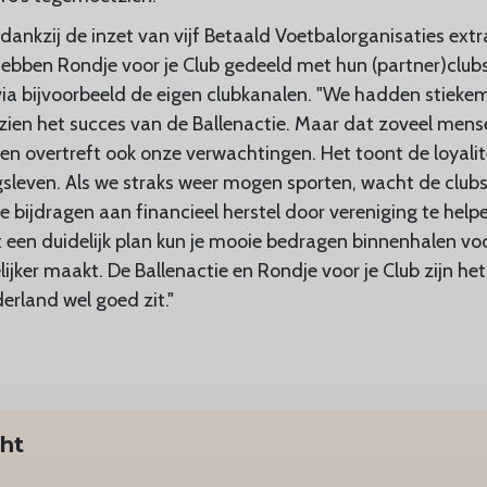
dankzij de inzet van vijf Betaald Voetbalorganisaties ext
ebben Rondje voor je Club gedeeld met hun (partner)club
ia bijvoorbeeld de eigen clubkanalen. "We hadden stieke
zien het succes van de Ballenactie. Maar dat zoveel mense
n overtreft ook onze verwachtingen. Het toont de loyalite
ngsleven. Als we straks weer mogen sporten, wacht de clubs
je bijdragen aan financieel herstel door vereniging te helpe
een duidelijk plan kun je mooie bedragen binnenhalen voo
ijker maakt. De Ballenactie en Rondje voor je Club zijn he
erland wel goed zit."
cht