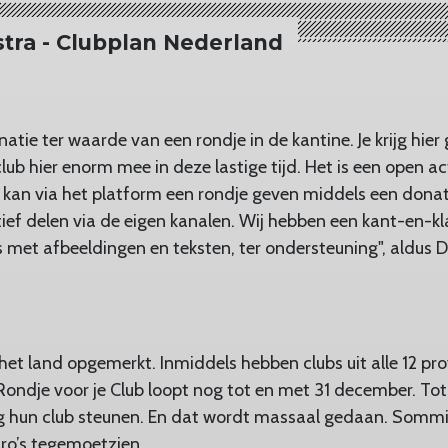
stra - Clubplan Nederland
natie ter waarde van een rondje in de kantine. Je krijg hier
club hier enorm mee in deze lastige tijd. Het is een open ac
n kan via het platform een rondje geven middels een donat
tief delen via de eigen kanalen. Wij hebben een kant-en-k
 met afbeeldingen en teksten, ter ondersteuning", aldus Di
 het land opgemerkt. Inmiddels hebben clubs uit alle 12 pro
ondje voor je Club loopt nog tot en met 31 december. Tot 
g hun club steunen. En dat wordt massaal gedaan. Sommi
ro’s tegemoetzien.