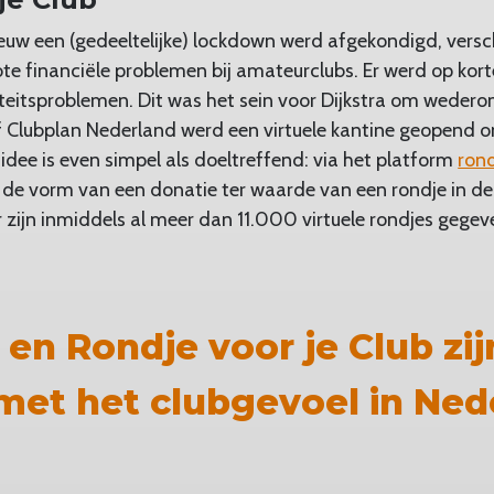
euw een (gedeeltelijke) lockdown werd afgekondigd, vers
te financiële problemen bij amateurclubs. Er werd op korte
iteitsproblemen. Dit was het sein voor Dijkstra om wederom
jf Clubplan Nederland werd een virtuele kantine geopend o
t idee is even simpel als doeltreffend: via het platform
rond
 de vorm van een donatie ter waarde van een rondje in de
Er zijn inmiddels al meer dan 11.000 virtuele rondjes geg
 en Rondje voor je Club zij
 met het clubgevoel in Ned