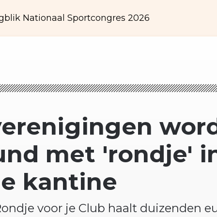
gblik Nationaal Sportcongres 2026
verenigingen
wor
nd met 'rondje' i
le kantine
Rondje voor je Club haalt duizenden eu