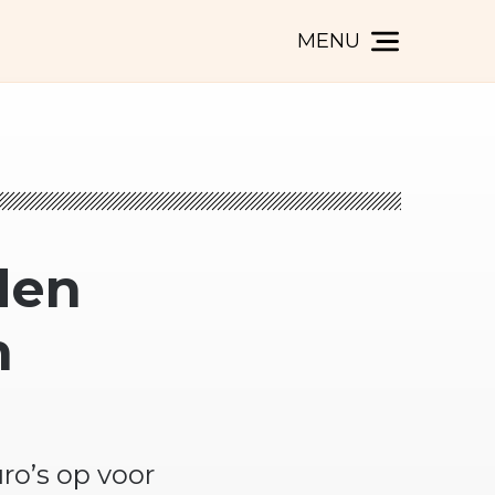
MENU
den
n
ro’s op voor