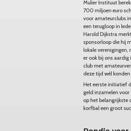
Mulier Instituut ber
700 miljoen euro scha
voor amateurclubs in
een terugloop in lede
Harold Dijkstra merk
sponsorloop die hij 
lokale verenigingen,
er ook bij ons aardi
club met amateurveren
deze tijd wél konden
Het eerste initiatie
geld inzamelen voor 
op het belangrijkste 
korfbal een groot su
Rondje voor 