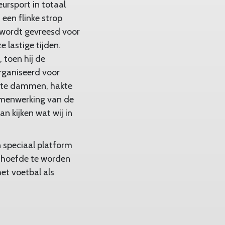
ursport in totaal
 een flinke strop
r wordt gevreesd voor
 lastige tijden.
 toen hij de
organiseerd voor
n te dammen, hakte
samenwerking van de
n kijken wat wij in
n speciaal platform
d hoefde te worden
het voetbal als