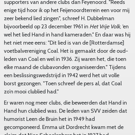
supporters van andere clubs dan Feyenoord. "Reeds
enige tijd hoor ik op het Feijenoordterrein een voor mij
zeer bekend lied zingen", schreef H. Dubbelman
bijvoorbeeld op 23 december 1961 in
Het Vrije Volk
, ‘en
wel het lied Hand in hand kameraden." En daar was hij
het niet mee eens: "Dit lied is van de [Rotterdamse]
voetbalvereniging Coal. Het is gemaakt door de oud-
leden van Coal en wel in 1936. Zij waren het, die toen
elke maand de clubavonden organiseerden." Tijdens
een beslissingswedstrijd in 1942 werd het uit volle
borst gezongen. "Toen schreef de pers al, dat Coal
zo’n mooi clublied had."
Er waren nog meer clubs, die beweerden dat Hand in
Hand hun clublied was. De leden van SVV zeiden dat
humorist Leen de Bruin het in 1949 had
gecomponeerd. Emma uit Dordrecht kwam met de