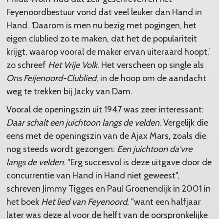
Feyenoordbestuur vond dat veel leuker dan Hand in
Hand. ‘Daarom is men nu bezig met pogingen, het
eigen clublied zo te maken, dat het de populariteit
krijgt, waarop vooral de maker ervan uiteraard hoopt,’
zo schreef
Het Vrije Volk
. Het verscheen op single als
Ons Feijenoord-Clublied
, in de hoop om de aandacht
weg te trekken bij Jacky van Dam.
Vooral de openingszin uit 1947 was zeer interessant:
Daar schalt een juichtoon langs de velden
. Vergelijk die
eens met de openingszin van de Ajax Mars, zoals die
nog steeds wordt gezongen:
Een juichtoon da′vre
langs de velden
. "Erg succesvol is deze uitgave door de
concurrentie van Hand in Hand niet geweest",
schreven Jimmy Tigges en Paul Groenendijk in 2001 in
het boek
Het lied van Feyenoord
, "want een halfjaar
later was deze al voor de helft van de oorspronkelijke