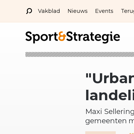
Vakblad
Nieuws
Events
Teru
"Urban
lande
Maxi Sellerin
gemeenten m