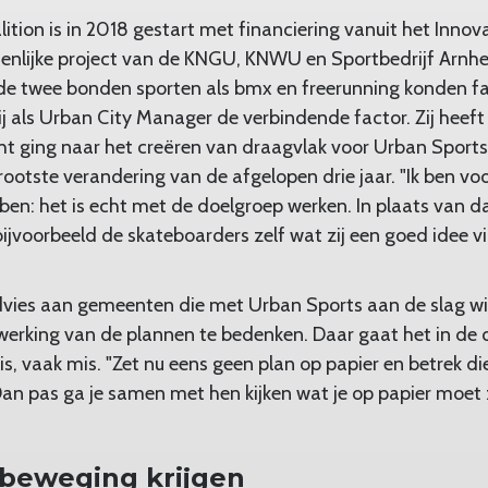
ition is in 2018 gestart met financiering vanuit het Inno
nlijke project van de KNGU, KNWU en Sportbedrijf Arnh
e twee bonden sporten als bmx en freerunning konden fac
ij als Urban City Manager de verbindende factor. Zij heeft
t ging naar het creëren van draagvlak voor Urban Sports. D
ootste verandering van de afgelopen drie jaar. "Ik ben voo
en: het is echt met de doelgroep werken. In plaats van dat
ijvoorbeeld de skateboarders zelf wat zij een goed idee v
advies aan gemeenten die met Urban Sports aan de slag w
itwerking van de plannen te bedenken. Daar gaat het in de 
s, vaak mis. "Zet nu eens geen plan op papier en betrek di
 Dan pas ga je samen met hen kijken wat je op papier moet 
 beweging krijgen