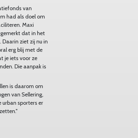
vatiefonds van
em had als doel om
iliteren. Maxi
 gemerkt dat in het
aarin ziet zij nu in
ral erg blij met de
 je iets voor ze
inden. Die aanpak is
illen is daarom om
ogen van Sellering,
e urban sporters er
zetten."