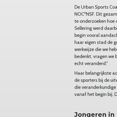
De Urban Sports Coal
NOC*NSF. Dit gezame
te onderzoeken hoe d
Sellering werd daarb
begin vooral aandach
haar eigen stad de gr
werkwijze die we hebb
bedenkt, vragen we b
echt veranderd."
Haar belangrijkste 
de sporters bij de u
die veranderkundige i
vanaf het begin bij.
Jongeren in