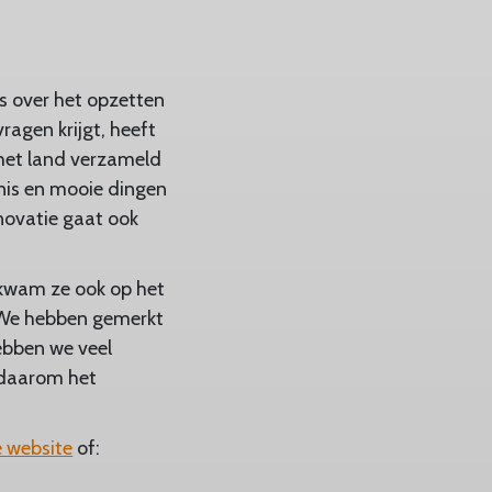
is over het opzetten
agen krijgt, heeft
t het land verzameld
nis en mooie dingen
novatie gaat ook
 kwam ze ook op het
 "We hebben gemerkt
ebben we veel
j daarom het
 website
of: