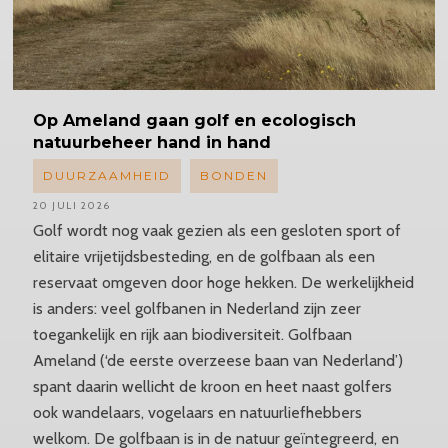
Op Ameland gaan golf en ecologisch
natuurbeheer hand in hand
DUURZAAMHEID
BONDEN
20 JULI 2026
Golf wordt nog vaak gezien als een gesloten sport of
elitaire vrijetijdsbesteding, en de golfbaan als een
reservaat omgeven door hoge hekken. De werkelijkheid
is anders: veel golfbanen in Nederland zijn zeer
toegankelijk en rijk aan biodiversiteit. Golfbaan
Ameland (‘de eerste overzeese baan van Nederland’)
spant daarin wellicht de kroon en heet naast golfers
ook wandelaars, vogelaars en natuurliefhebbers
welkom. De golfbaan is in de natuur geïntegreerd, en