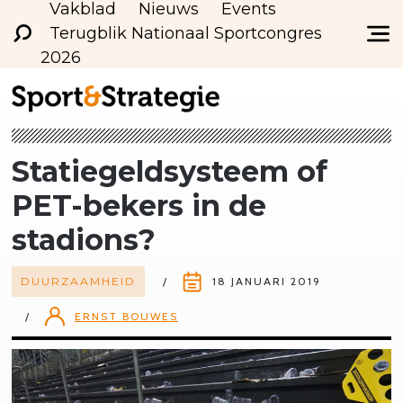
Vakblad
Nieuws
Events
Terugblik Nationaal Sportcongres
2026
Statiegeldsysteem
of
PET-bekers in de
stadions?
DUURZAAMHEID
18 JANUARI 2019
ERNST BOUWES