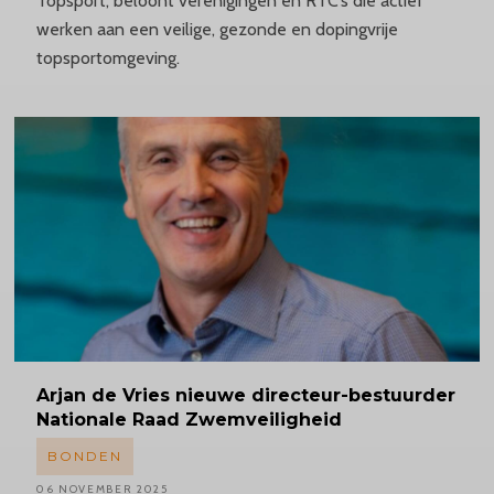
Topsport, beloont verenigingen en RTC’s die actief
werken aan een veilige, gezonde en dopingvrije
topsportomgeving.
Arjan
de Vries nieuwe
directeur-bestuurder
Nationale Raad Zwemveiligheid
BONDEN
06 NOVEMBER 2025