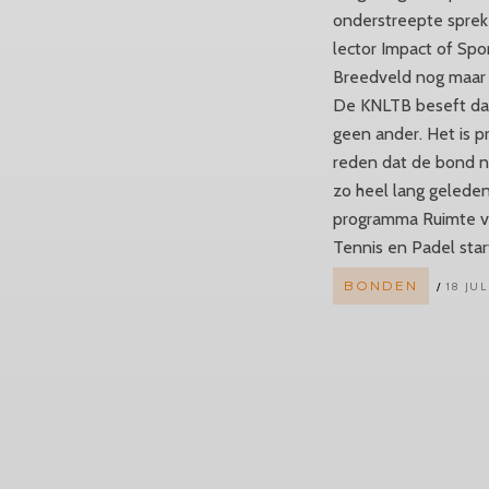
onderstreepte sprek
lector Impact of Spo
Breedveld nog maar
De KNLTB beseft dat
geen ander. Het is p
reden dat de bond n
zo heel lang gelede
programma Ruimte v
Tennis en Padel star
BONDEN
18 JUL