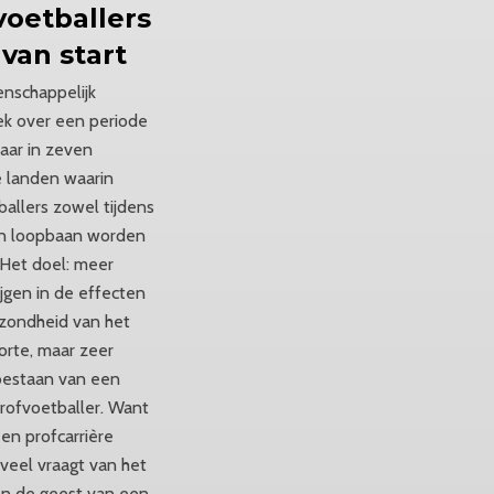
voetballers
 van start
nschappelijk
k over een periode
jaar in zeven
 landen waarin
ballers zowel tijdens
un loopbaan worden
 Het doel: meer
rijgen in de effecten
zondheid van het
korte, maar zeer
bestaan van een
profvoetballer. Want
en profcarrière
veel vraagt van het
en de geest van een