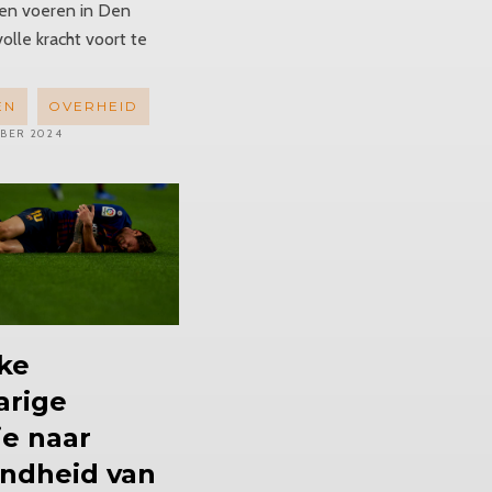
en voeren in Den
volle kracht voort te
EN
OVERHEID
BER 2024
ke
arige
ie naar
ndheid van