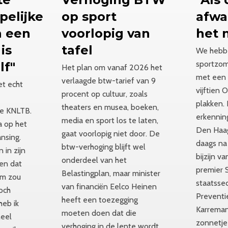
elijke
op sport
afwa
n een
voorlopig van
het 
is
tafel
We hebbe
sportzom
lf"
Het plan om vanaf 2026 het
met een 
verlaagde btw-tarief van 9
iet echt
vijftien
procent op cultuur, zoals
plakken.
theaters en musea, boeken,
de KNLTB.
erkenning
media en sport los te laten,
a op het
Den Haa
gaat voorlopig niet door. De
nsing.
daags na
btw-verhoging blijft wel
in zijn
bijzijn v
onderdeel van het
en dat
premier 
Belastingplan, maar minister
em zou
staatssec
van financiën Eelco Heinen
toch
Preventi
heeft een toezegging
 heb ik
Karreman
moeten doen dat die
heel
zonnetje
verhoging in de lente wordt