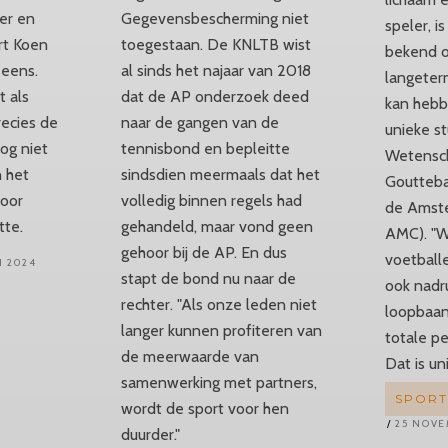
er en
Gegevensbescherming niet
speler, i
rt Koen
toegestaan. De KNLTB wist
bekend o
 eens.
al sinds het najaar van 2018
langeter
 als
dat de AP onderzoek deed
kan hebb
recies de
naar de gangen van de
unieke s
og niet
tennisbond en bepleitte
Wetensch
n het
sindsdien meermaals dat het
Goutteba
oor
volledig binnen regels had
de Amste
tte.
gehandeld, maar vond geen
AMC). "W
gehoor bij de AP. En dus
voetballe
I 2024
stapt de bond nu naar de
ook nadru
rechter. "Als onze leden niet
loopbaan
langer kunnen profiteren van
totale pe
de meerwaarde van
Dat is uni
samenwerking met partners,
SPOR
wordt de sport voor hen
25 NOVE
duurder."