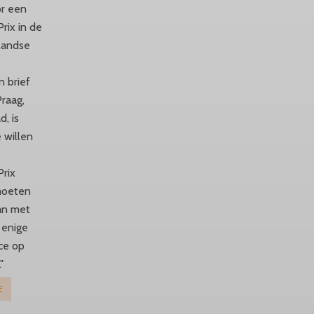
or een
rix in de
landse
t
 brief
raag,
d, is
e willen
rix
moeten
aan met
 enige
ce op
"
E