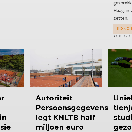
gesprekk
Haag, in 
zetten.
BOND
08 OKTO
or
Autoriteit
Unie
Persoonsgegevens
tienj
in
legt KNLTB half
stud
sie
miljoen euro
gezo