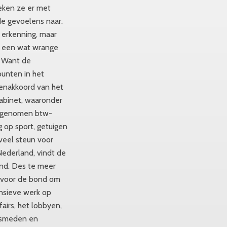
ken ze er met
 gevoelens naar.
e erkenning, maar
 een wat wrange
. Want de
punten in het
nenakkoord van het
abinet, waaronder
rgenomen btw-
g op sport, getuigen
 veel steun voor
Nederland, vindt de
nd. Des te meer
 voor de bond om
ensieve werk op
fairs, het lobbyen,
s smeden en