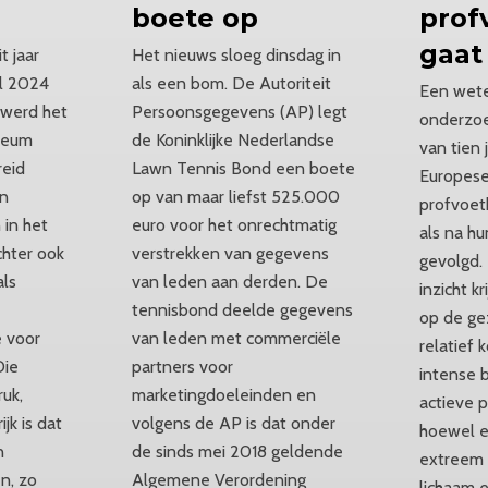
boete op
prof
gaat
t jaar
Het nieuws sloeg dinsdag in
el 2024
als een bom. De Autoriteit
Een wete
, werd het
Persoonsgegevens (AP) legt
onderzoe
ileum
de Koninklijke Nederlandse
van tien 
reid
Lawn Tennis Bond een boete
Europese
in
op van maar liefst 525.000
profvoet
in het
euro voor het onrechtmatig
als na h
chter ook
verstrekken van gegevens
gevolgd.
als
van leden aan derden. De
inzicht k
tennisbond deelde gegevens
op de ge
 voor
van leden met commerciële
relatief 
Die
partners voor
intense 
ruk,
marketingdoeleinden en
actieve 
ijk is dat
volgens de AP is dat onder
hoewel e
n
de sinds mei 2018 geldende
extreem 
n, zo
Algemene Verordening
lichaam 