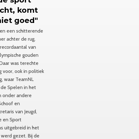
cht, komt
niet goed"
n een schitterende
er achter de rug,
recordaantal van
 Olympische gouden
 Daar was terechte
 voor, ook in politiek
g, waar TeamNL
 de Spelen in het
an onder andere
Schoof en
retaris van Jeugd,
e en Sport
s uitgebreid in het
 werd gezet. Bij de