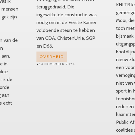
was ik
KNLTB ke
teruggedraaid. Die
eel mensen
gemengde
ingewikkelde constructie was
 gek zijn
Mooi, di
nodig om in de Eerste Kamer
toch met
voldoende steun te hebben
bijsmaak
van CDA, ChristenUnie, SGP
n van de
uitgangs
en D66.
jn
hoofdlij
 aan.
OVERHEID
nieuwe k
e in
14 NOVEMBER 2024
een voo
akte
verhogin
n ik de
niet van
oorde
sport in 
g aan
tennisbo
is echt
redenen
haar int
Public Af
coalitie