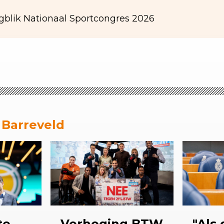
gblik Nationaal Sportcongres 2026
 Barreveld
te
Verhoging
BTW
"Als 