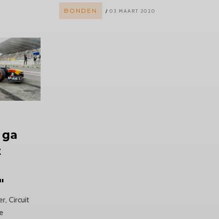
BONDEN
03 MAART 2020
 ga
t
"
r, Circuit
ge