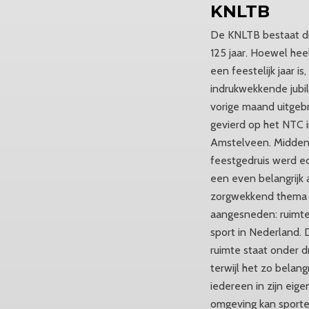
KNLTB
De KNLTB bestaat di
125 jaar. Hoewel he
een feestelijk jaar is
indrukwekkende jub
vorige maand uitgeb
gevierd op het NTC 
Amstelveen. Midden 
feestgedruis werd e
een even belangrijk 
zorgwekkend thema
aangesneden: ruimte
sport in Nederland. 
ruimte staat onder d
terwijl het zo belangr
iedereen in zijn eige
omgeving kan sporte