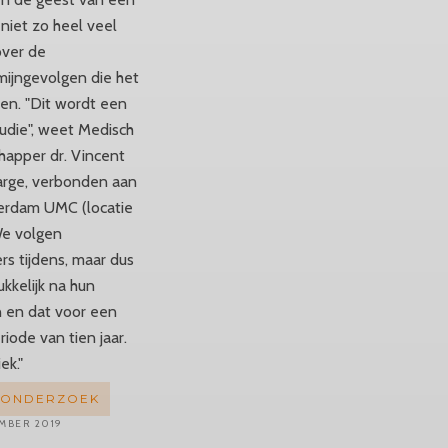
s niet zo heel veel
ver de
mijngevolgen die het
en. "Dit wordt een
tudie", weet Medisch
apper dr. Vincent
rge, verbonden aan
rdam UMC (locatie
e volgen
rs tijdens, maar dus
kkelijk na hun
 en dat voor een
riode van tien jaar.
ek."
TONDERZOEK
MBER 2019