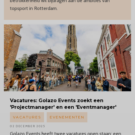
betrokkenheid wil bijdragen aan de ambities van
topsport in Rotterdam.
Vacatures:
Golazo Events zoekt een
'Projectmanager'
en een 'Eventmanager'
VACATURES
EVENEMENTEN
02 DECEMBER 2025
Golazo Events heeft twee vacatures open staan: een