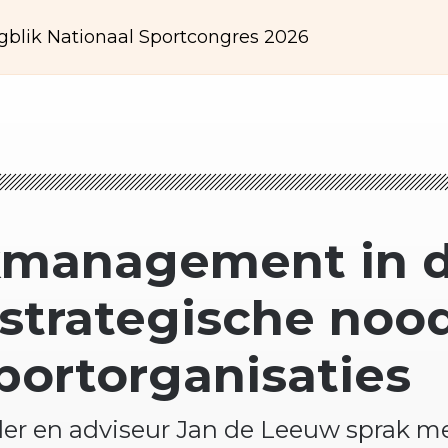
gblik Nationaal Sportcongres 2026
ekmanagement
in 
 strategische noo
portorganisaties
der en adviseur Jan de Leeuw sprak m