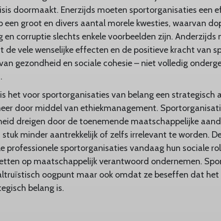
isis doormaakt. Enerzijds moeten sportorganisaties een e
p een groot en divers aantal morele kwesties, waarvan do
g en corruptie slechts enkele voorbeelden zijn. Anderzijds
t de vele wenselijke effecten en de positieve kracht van 
 van gezondheid en sociale cohesie – niet volledig onder
.
 is het voor sportorganisaties van belang een strategisch
 meer door middel van ethiekmanagement. Sportorganisati
kheid dreigen door de toenemende maatschappelijke aand
stuk minder aantrekkelijk of zelfs irrelevant te worden. D
alle professionele sportorganisaties vandaag hun sociale ro
e zetten op maatschappelijk verantwoord ondernemen. Spo
t altruïstisch oogpunt maar ook omdat ze beseffen dat het 
egisch belang is.