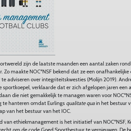
portwereld zijn de laatste maanden een aantal zaken ro
ar. Zo maakte NOC*NSF bekend dat ze een onafhankelijke 
te adviseren over integriteitskwesties (Molijn 2019). André
e sportkoepel, verklaarde dat er zich afgelopen jaren een 
daan die niet gemakkelijk te managen waren voor NOC*NS
tig te hanteren omdat Eurlings
qualitate qua
in het bestuur
ap van het bestuur van het IOC.
d van ethiekmanagement is het initiatief van NOC*NSF, 
Utrecht om de code Goed Sportbestuur te vernieuwen. De b