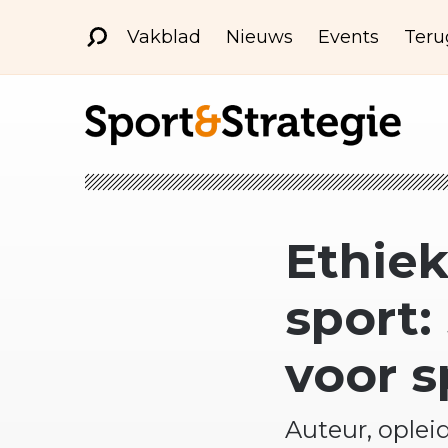
Vakblad
Nieuws
Events
Teru
Ethi
sport:
voor s
Auteur, oplei