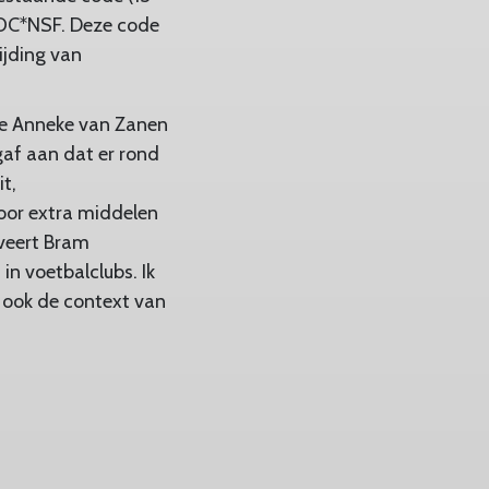
NOC*NSF. Deze code
ijding van
rde Anneke van Zanen
 gaf aan dat er rond
it,
oor extra middelen
veert Bram
n voetbalclubs. Ik
 ook de context van