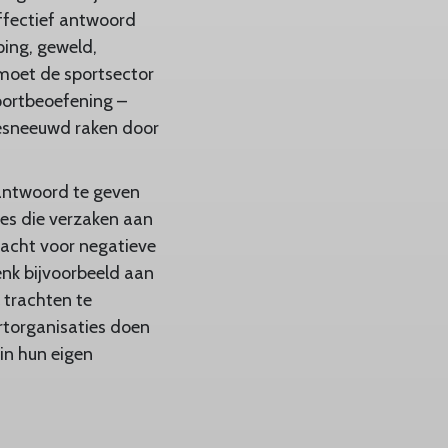
ffectief antwoord
ping, geweld,
 moet de sportsector
sportbeoefening –
gesneeuwd raken door
 antwoord te geven
es die verzaken aan
acht voor negatieve
enk bijvoorbeeld aan
l trachten te
rtorganisaties doen
in hun eigen