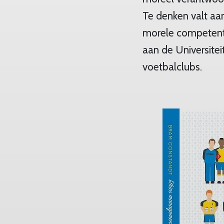
Te denken valt aa
morele competenti
aan de Universite
voetbalclubs.