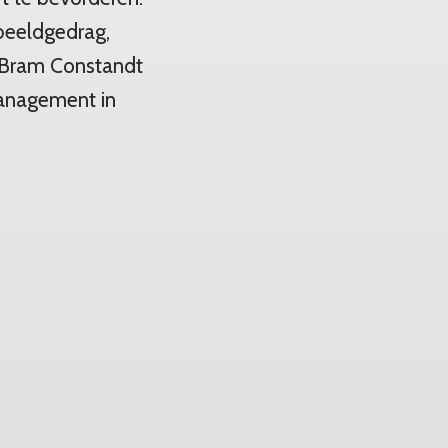
beeldgedrag,
l Bram Constandt
management in