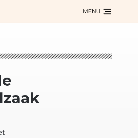
MENU
de
dzaak
et