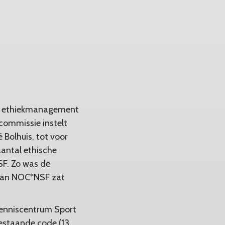
nd ethiekmanagement
commissie instelt
 Bolhuis, tot voor
aantal ethische
F. Zo was de
 van NOC*NSF zat
Kenniscentrum Sport
estaande code (13