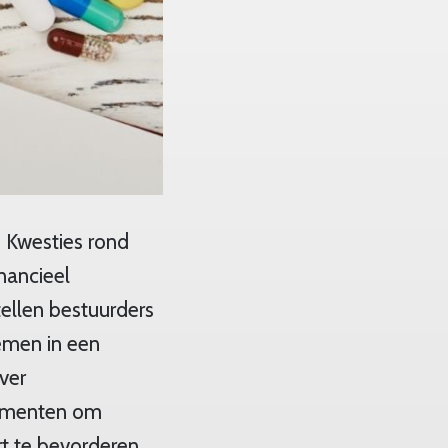
. Kwesties rond
nancieel
tellen bestuurders
emen in een
ver
rumenten om
t te bevorderen.