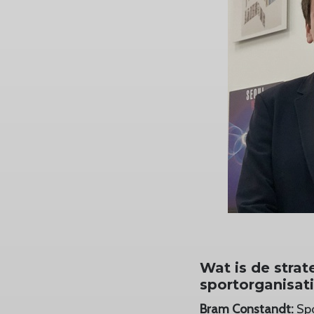
Wat is de stra
sportorganisat
Bram Constandt:
Spo