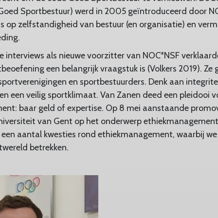
Goed Sportbestuur) werd in 2005 geïntroduceerd door 
us op zelfstandigheid van bestuur (en organisatie) en verm
ding.
te interviews als nieuwe voorzitter van NOC*NSF verklaa
tbeoefening een belangrijk vraagstuk is (Volkers 2019). Ze
j sportverenigingen en sportbestuurders. Denk aan integrite
 een veilig sportklimaat. Van Zanen deed een pleidooi v
nt: baar geld of expertise. Op 8 mei aanstaande promo
iversiteit van Gent op het onderwerp ethiekmanagement i
 een aantal kwesties rond ethiekmanagement, waarbij we
twereld betrekken.