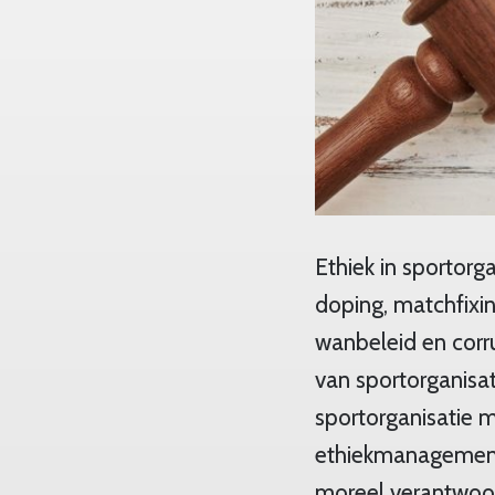
Ethiek in sportorg
doping, matchfixin
wanbeleid en corru
van sportorganisa
sportorganisatie
ethiekmanagement:
moreel verantwoor