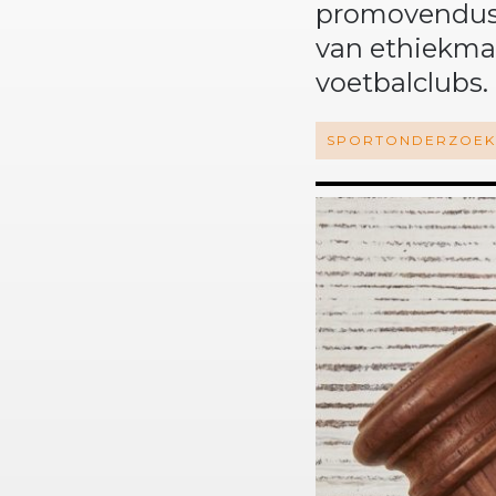
promovendus 
van ethiekman
voetbalclubs.
SPORTONDERZOE