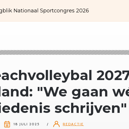
gblik Nationaal Sportcongres 2026
achvolleybal 2027
land: "We gaan w
edenis schrijven"
18 JULI 2025
REDACTIE