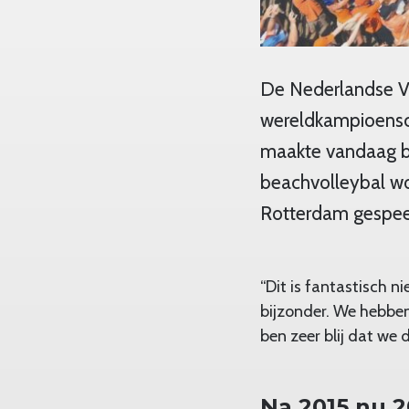
De Nederlandse V
wereldkampioensc
maakte vandaag be
beachvolleybal w
Rotterdam gespeel
“Dit is fantastisch 
bijzonder. We hebben
ben zeer blij dat we 
Na 2015 nu 