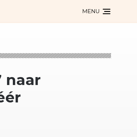
MENU
 naar
éér