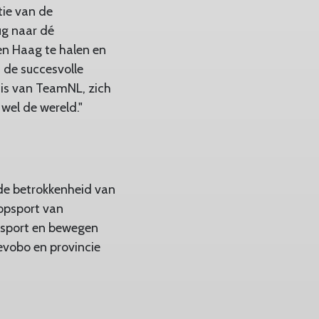
tie van de
ug naar dé
Den Haag te halen en
 de succesvolle
is van TeamNL, zich
wel de wereld."
 de betrokkenheid van
topsport van
 sport en bewegen
evobo en provincie