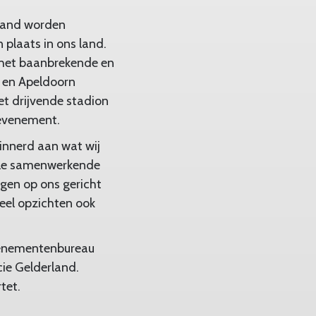
rland worden
plaats in ons land.
 het baanbrekende en
 en Apeldoorn
et drijvende stadion
 evenement.
innerd aan wat wij
alle samenwerkende
ogen op ons gericht
veel opzichten ook
evenementenbureau
ie Gelderland.
tet.