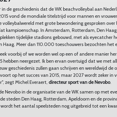
er in de geschiedenis dat de WK beachvolleybal aan Nede
015 vond de mondiale titelstrijd voor mannen en vrouwen 
de volleybalwereld met grote bewondering gesproken over
dat kampioenschap. In Amsterdam, Rotterdam, Den Haag
plekken tijdelijke stadions gebouwd, met als eyecatcher h
Den Haag. Meer dan 110.000 toeschouwers bezochten het
week voorbij of we worden wel op een of andere manier her
2015 hebben neergezet. Ik ben ervan overtuigd dat we met 
ieuw geschiedenis zullen gaan schrijven en wereldwijd de 
 voort op het succes van 2015, maar 2027 wordt zeker in 
", zegt Michel Everaert,
directeur sport van de Nevobo
.
kt de Nevobo in de organisatie van de WK samen op met 
 de steden Den Haag, Rotterdam, Apeldoorn en de provinc
 wordt het aantal speelsteden nog uitgebreid tot een kwar