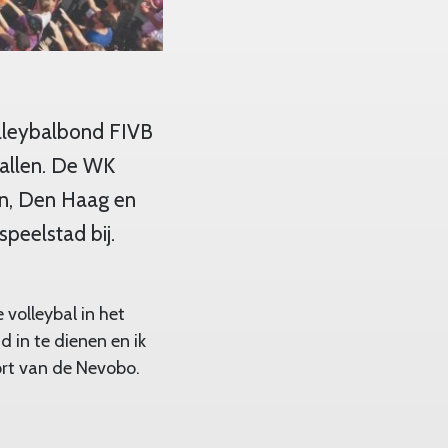
lleybalbond FIVB
vallen. De WK
rn, Den Haag en
peelstad bij.
volleybal in het
 in te dienen en ik
port van de Nevobo.