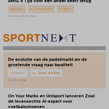
AMSL's
Tijd voor een ander keert terug
SPORT
ACTIVATIES
EVENT
05 AUGUSTUS 2026
De evolutie van de padelmarkt en de
groeiende vraag naar kwaliteit
OVERIG
by
Just Padel
16 JULI 2026
On Your Marks en Unisport lanceren Zoai:
de levensechte AI-expert voor
voetbalschoenen