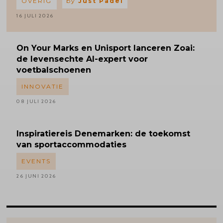
OVERIG
by
Just Padel
16 JULI 2026
On Your Marks en Unisport lanceren Zoai:
de levensechte AI-expert voor
voetbalschoenen
INNOVATIE
08 JULI 2026
Inspiratiereis
Denemarken: de toekomst
van sportaccommodaties
EVENTS
26 JUNI 2026