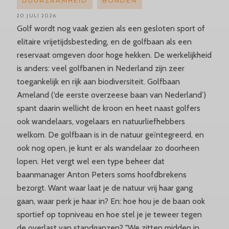
DUURZAAMHEID
BONDEN
20 JULI 2026
Golf wordt nog vaak gezien als een gesloten sport of
elitaire vrijetijdsbesteding, en de golfbaan als een
reservaat omgeven door hoge hekken. De werkelijkheid
is anders: veel golfbanen in Nederland zijn zeer
toegankelijk en rijk aan biodiversiteit. Golfbaan
Ameland (‘de eerste overzeese baan van Nederland’)
spant daarin wellicht de kroon en heet naast golfers
ook wandelaars, vogelaars en natuurliefhebbers
welkom. De golfbaan is in de natuur geïntegreerd, en
ook nog open, je kunt er als wandelaar zo doorheen
lopen. Het vergt wel een type beheer dat
baanmanager Anton Peters soms hoofdbrekens
bezorgt. Want waar laat je de natuur vrij haar gang
gaan, waar perk je haar in? En: hoe hou je de baan ook
sportief op topniveau en hoe stel je je teweer tegen
de overlast van standganzen? "We zitten midden in