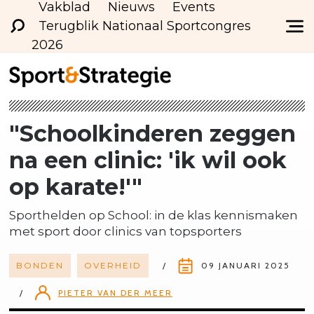
Vakblad
Nieuws
Events
Terugblik Nationaal Sportcongres
2026
"Schoolkinderen
zeggen
na een clinic: 'ik wil ook
op karate!'"
Sporthelden op School: in de klas kennismaken
met sport door clinics van topsporters
BONDEN
OVERHEID
09 JANUARI 2025
PIETER VAN DER MEER