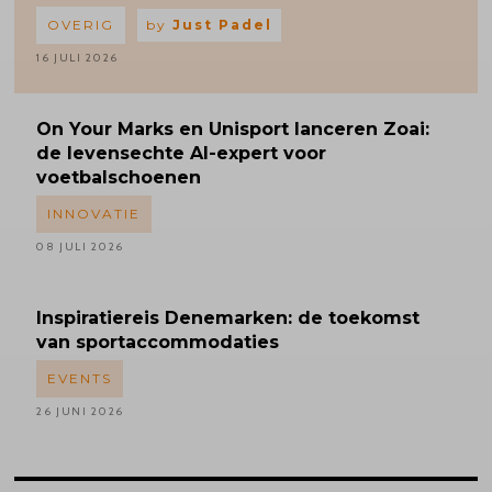
OVERIG
by
Just Padel
16 JULI 2026
On Your Marks en Unisport lanceren Zoai:
de levensechte AI-expert voor
voetbalschoenen
INNOVATIE
08 JULI 2026
Inspiratiereis
Denemarken: de toekomst
van sportaccommodaties
EVENTS
26 JUNI 2026