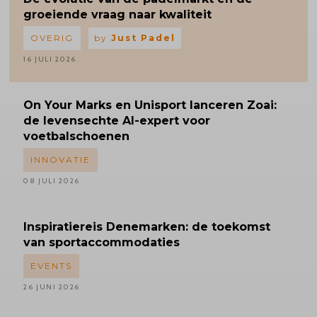
groeiende vraag naar kwaliteit
OVERIG
by
Just Padel
16 JULI 2026
On Your Marks en Unisport lanceren Zoai:
de levensechte AI-expert voor
voetbalschoenen
INNOVATIE
08 JULI 2026
Inspiratiereis
Denemarken: de toekomst
van sportaccommodaties
EVENTS
26 JUNI 2026